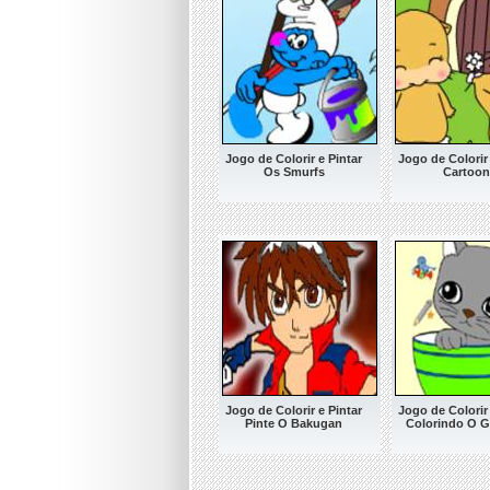
Jogo de Colorir e Pintar
Jogo de Colorir 
Os Smurfs
Cartoon
Jogo de Colorir e Pintar
Jogo de Colorir 
Pinte O Bakugan
Colorindo O G