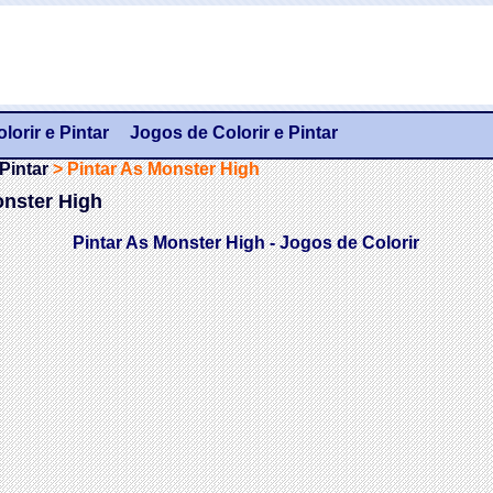
orir e Pintar
Jogos de Colorir e Pintar
Pintar
>
Pintar As Monster High
onster High
Pintar As Monster High - Jogos de Colorir