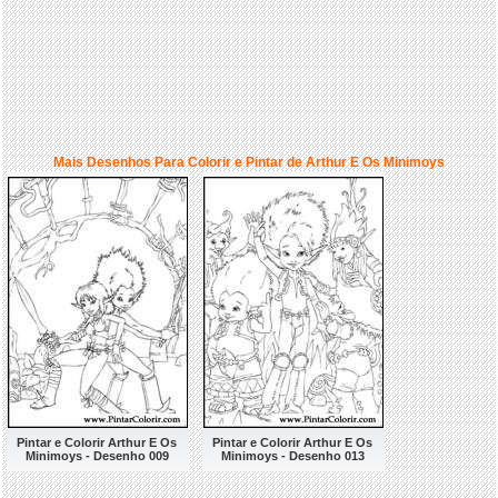
Mais Desenhos Para Colorir e Pintar de Arthur E Os Minimoys
Pintar e Colorir Arthur E Os
Pintar e Colorir Arthur E Os
Minimoys - Desenho 009
Minimoys - Desenho 013