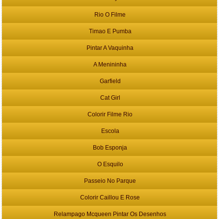
Rio O Filme
Timao E Pumba
Pintar A Vaquinha
A Menininha
Garfield
Cat Girl
Colorir Filme Rio
Escola
Bob Esponja
O Esquilo
Passeio No Parque
Colorir Caillou E Rose
Relampago Mcqueen Pintar Os Desenhos