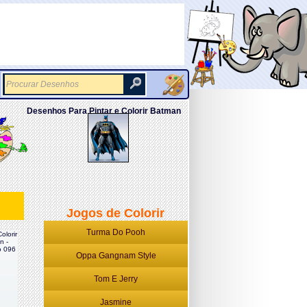
Desenhos Para Pintar e Colorir Batman
Jogos de Colorir
Turma Do Pooh
olorir
n -
 096
Oppa Gangnam Style
Tom E Jerry
Jasmine