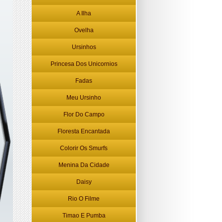
A Ilha
Ovelha
Ursinhos
Princesa Dos Unicornios
Fadas
Meu Ursinho
Flor Do Campo
Floresta Encantada
Colorir Os Smurfs
Menina Da Cidade
Daisy
Rio O Filme
Timao E Pumba