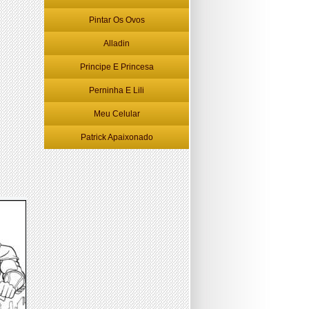
Pintar Os Ovos
Alladin
Principe E Princesa
Perninha E Lili
Meu Celular
Patrick Apaixonado