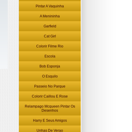
Pintar A Vaquinha
A Menininha
Garfield
Cat Girl
Colorir Filme Rio
Escola
Bob Esponja
O Esquilo
Passeio No Parque
Colorir Caillou E Rose
Relampago Mcqueen Pintar Os
Desenhos
Harry E Seus Amigos
Unhas De Verao