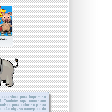
Winks
 desenhos para imprimir e
95. Também aqui encontras
senhos para colorir e pintar
ks, são alguns exemplos de