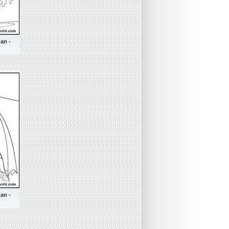
man -
man -