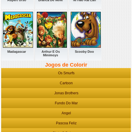
Rupert Urso
Branca De Neve
Ni Hao Kai Lan
Madagascar
Arthur E Os
Scooby Doo
Minimoys
Jogos de Colorir
Os Smurfs
Cartoon
Jonas Brothers
Fundo Do Mar
Angel
Pascoa Feliz