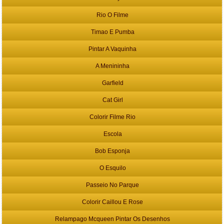
Rio O Filme
Timao E Pumba
Pintar A Vaquinha
A Menininha
Garfield
Cat Girl
Colorir Filme Rio
Escola
Bob Esponja
O Esquilo
Passeio No Parque
Colorir Caillou E Rose
Relampago Mcqueen Pintar Os Desenhos