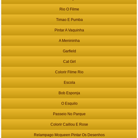
Rio O Filme
Timao E Pumba
Pintar A Vaquinha
A Menininha
Garfield
Cat Girl
Colorir Filme Rio
Escola
Bob Esponja
O Esquilo
Passeio No Parque
Colorir Caillou E Rose
Relampago Mcqueen Pintar Os Desenhos