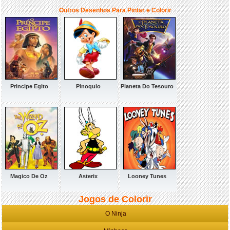
Outros Desenhos Para Pintar e Colorir
Principe Egito
Pinoquio
Planeta Do Tesouro
Magico De Oz
Asterix
Looney Tunes
Jogos de Colorir
O Ninja