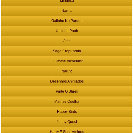
Minhoca
Narnia
Gatinho No Parque
Ursinho Pooh
Ariel
Saga Crepusculo
Fullmetal Alchemist
Naruto
Desenhos Animados
Pinte O Shrek
Mamae Coelha
Happy Birds
Jonny Quest
Harry E Seus Amigos