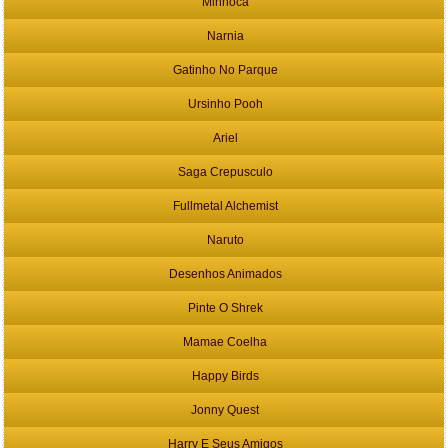
Minhoca
Narnia
Gatinho No Parque
Ursinho Pooh
Ariel
Saga Crepusculo
Fullmetal Alchemist
Naruto
Desenhos Animados
Pinte O Shrek
Mamae Coelha
Happy Birds
Jonny Quest
Harry E Seus Amigos