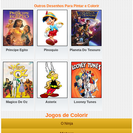
Outros Desenhos Para Pintar e Colorir
Principe Egito
Pinoquio
Planeta Do Tesouro
Magico De Oz
Asterix
Looney Tunes
Jogos de Colorir
O Ninja