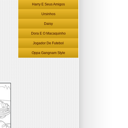
Harry E Seus Amigos
Ursinhos
Daisy
Dora E O Macaquinho
Jogador De Futebol
Oppa Gangnam Style