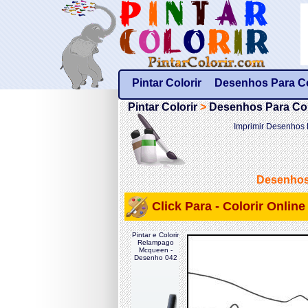
Pintar Colorir
Desenhos Para Col
Pintar Colorir
>
Desenhos Para Colo
Imprimir Desenhos 
Desenhos 
Click Para - Colorir Onli
Pintar e Colorir
Relampago
Mcqueen -
Desenho 042