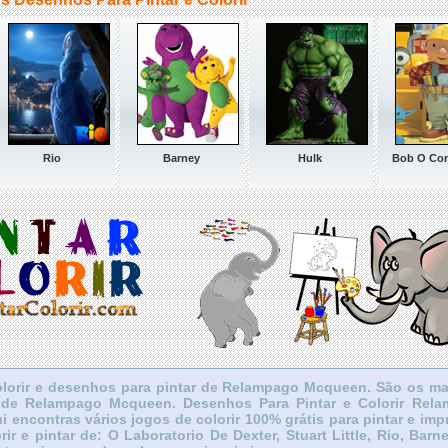
Rio
Barney
Hulk
Bob O Con
olorir e desenhos para pintar de Relampago Mcqueen. São os ma
ir de Relampago Mcqueen. Desenhos Para Pintar e Colorir Rel
encontras vários jogos de colorir 100% grátis para pintar e impr
ir e pintar de: O Laboratorio De Dexter, Stuart Little, Rio, Barn