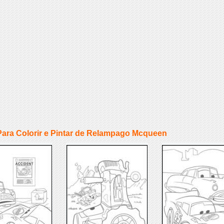
ara Colorir e Pintar de Relampago Mcqueen