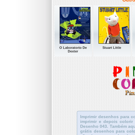
O Laboratorio De
Stuart Little
Dexter
Imprimir desenhos para c
imprimir e depois color
Desenho 043. Também aqui 
grátis desenhos para color