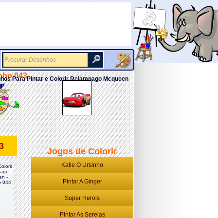
enho 043
hos Para Pintar e Colorir Relampago Mcqueen
3
Jogos de Colorir
Kalle O Ursinho
olorir
ago
n -
Pintar A Ginger
 044
Super Herois
Pintar As Sereias