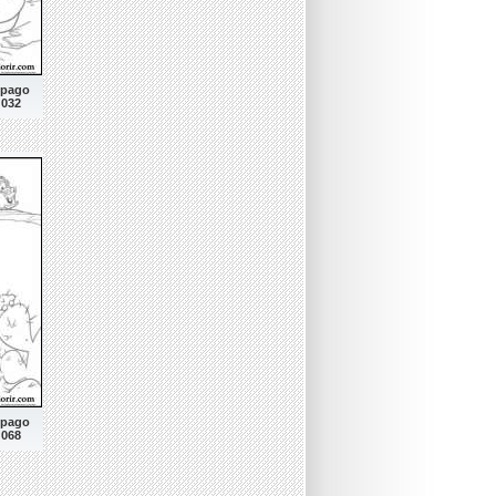
mpago
 032
mpago
 068