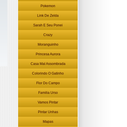
Pokemon
Link De Zelda
Sarah E Seu Ponei
Crazy
Moranguinho
Princesa Aurora
Casa Mal Assombrada
Colorindo O Gatinho
Flor Do Campo
Familia Urso
Vamos Pintar
Pintar Unhas
Mapas