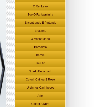
O Rei Leao
Boo O Fantasminha
Encontrando E Pintando
Bruxinha
O Macaquinho
Borboleta
Barbie
Ben 10
Quarto Encantado
Colorir Caillou E Rose
Ursinhos Carinhosos
Ariel
Colorir A Dora