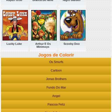
Rupert Urso
Branca De Neve
Night Garden
Lucky Luke
Arthur E Os
Scooby Doo
Minimoys
Jogos de Colorir
Os Smurfs
Cartoon
Jonas Brothers
Fundo Do Mar
Angel
Pascoa Feliz