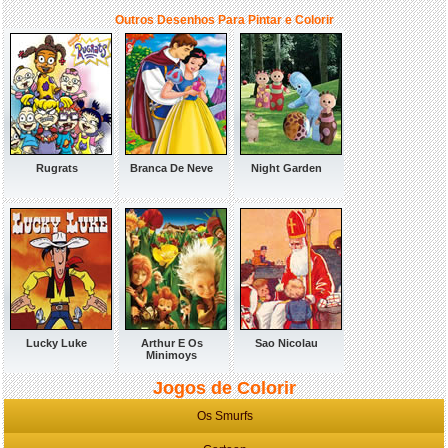
Outros Desenhos Para Pintar e Colorir
Rugrats
Branca De Neve
Night Garden
Lucky Luke
Arthur E Os
Sao Nicolau
Minimoys
Jogos de Colorir
Os Smurfs