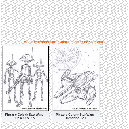
Mais Desenhos Para Colorir e Pintar de Star Wars
Pintar e Colorir Star Wars -
Pintar e Colorir Star Wars -
Desenho 055
Desenho 129