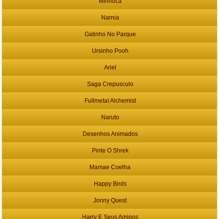
Minhoca
Narnia
Gatinho No Parque
Ursinho Pooh
Ariel
Saga Crepusculo
Fullmetal Alchemist
Naruto
Desenhos Animados
Pinte O Shrek
Mamae Coelha
Happy Birds
Jonny Quest
Harry E Seus Amigos