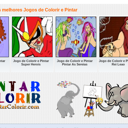
 melhores Jogos de Colorir e Pintar
ntar
Jogo de Colorir e Pintar
Jogo de Colorir e Pintar
Jogo de Colorir e P
Super Herois
Pintar As Sereias
Rei Leao