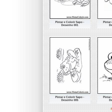
Pintar e Colorir Sapo -
Pintar 
Desenho 001
D
Pintar e Colorir Sapo -
Pintar 
Desenho 005
D