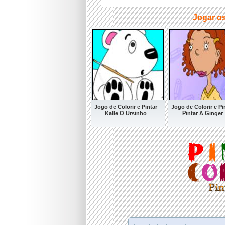
Jogar os
Jogo de Colorir e Pintar
Jogo de Colorir e Pi
Kalle O Ursinho
Pintar A Ginger