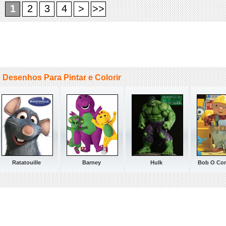
1
2
3
4
>
>>
 Desenhos Para Pintar e Colorir
Ratatouille
Barney
Hulk
Bob O Con