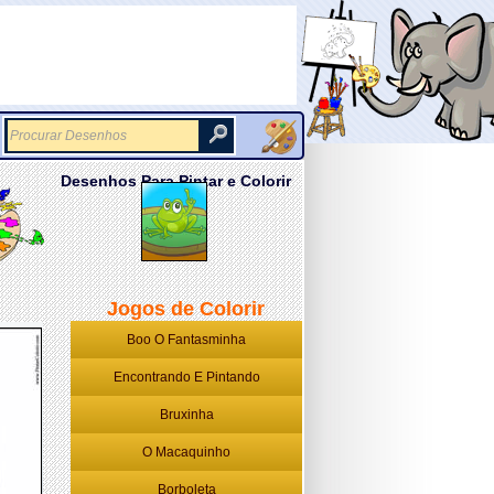
Desenhos Para Pintar e Colorir
Jogos de Colorir
Boo O Fantasminha
Encontrando E Pintando
Bruxinha
O Macaquinho
Borboleta