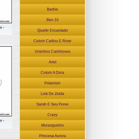
Barbie
Ben 10
o -
Quarto Encantado
Colorir Caillou E Rose
Ursinhos Carinhosos
Ariel
Colorir A Dora
Pokemon
Link De Zelda
Sarah E Seu Ponei
Crazy
o -
Moranguinho
Princesa Aurora