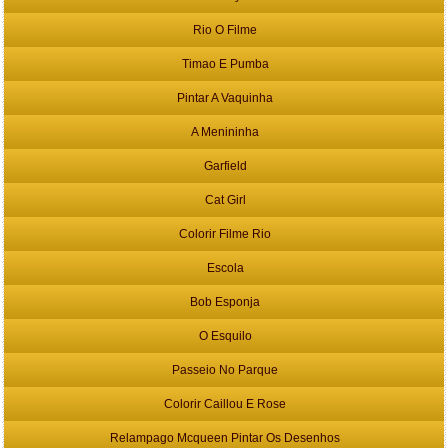
Rio O Filme
Timao E Pumba
Pintar A Vaquinha
A Menininha
Garfield
Cat Girl
Colorir Filme Rio
Escola
Bob Esponja
O Esquilo
Passeio No Parque
Colorir Caillou E Rose
Relampago Mcqueen Pintar Os Desenhos