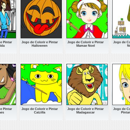
e Pintar
Jogo de Colorir e Pintar
Jogo de Colorir e Pintar
Jogo de Col
ida
Halloween
Mamae Noel
N
e Pintar
Jogo de Colorir e Pintar
Jogo de Colorir e Pintar
Jogo de Col
aes
Catzilla
Madagascar
Pintar