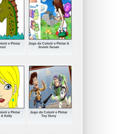
orir e Pintar
Jogo de Colorir e Pintar A
essi
Jovem Susan
orir e Pintar
Jogo de Colorir e Pintar
 A Kelly
Toy Story