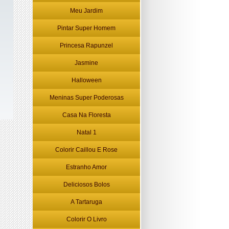
Meu Jardim
Pintar Super Homem
Princesa Rapunzel
Jasmine
Halloween
Meninas Super Poderosas
Casa Na Floresta
Natal 1
Colorir Caillou E Rose
Estranho Amor
Deliciosos Bolos
A Tartaruga
Colorir O Livro