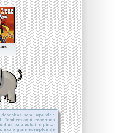
Luke
s desenhos para imprimir e
001. Também aqui encontras
senhos para colorir e pintar
ke, são alguns exemplos de