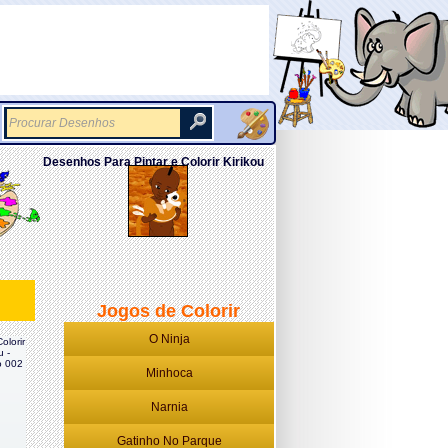
Desenhos Para Pintar e Colorir Kirikou
Jogos de Colorir
O Ninja
olorir
u -
 002
Minhoca
Narnia
Gatinho No Parque