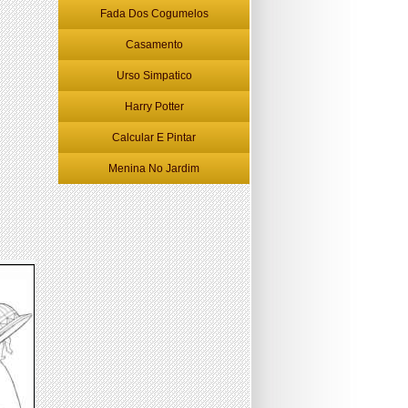
Fada Dos Cogumelos
Casamento
Urso Simpatico
Harry Potter
Calcular E Pintar
Menina No Jardim