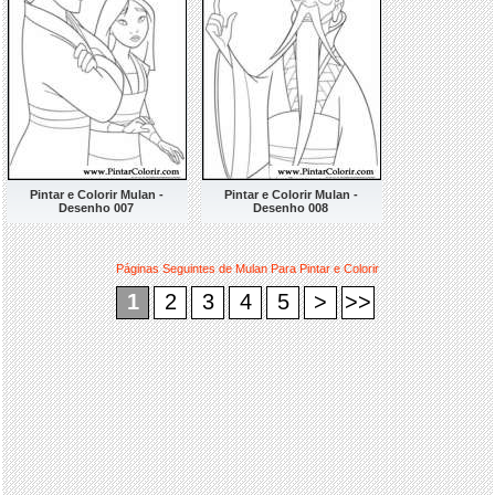
Pintar e Colorir Mulan -
Pintar e Colorir Mulan -
Desenho 007
Desenho 008
Páginas Seguintes de Mulan Para Pintar e Colorir
1
2
3
4
5
>
>>