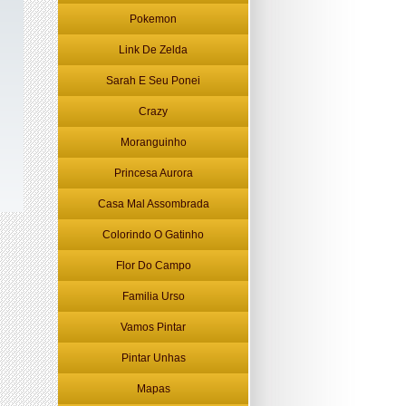
Pokemon
Link De Zelda
Sarah E Seu Ponei
Crazy
Moranguinho
Princesa Aurora
Casa Mal Assombrada
Colorindo O Gatinho
Flor Do Campo
Familia Urso
Vamos Pintar
Pintar Unhas
Mapas