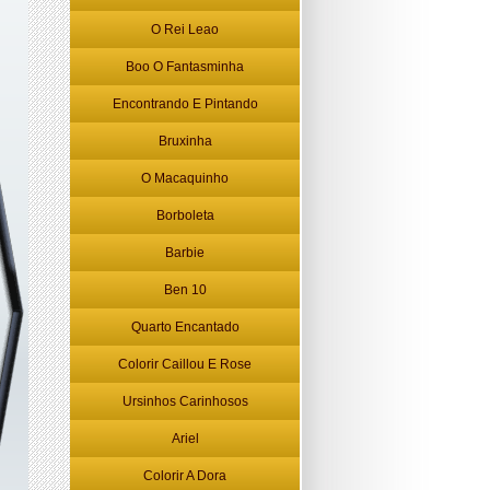
O Rei Leao
Boo O Fantasminha
Encontrando E Pintando
Bruxinha
O Macaquinho
Borboleta
Barbie
Ben 10
Quarto Encantado
Colorir Caillou E Rose
Ursinhos Carinhosos
Ariel
Colorir A Dora