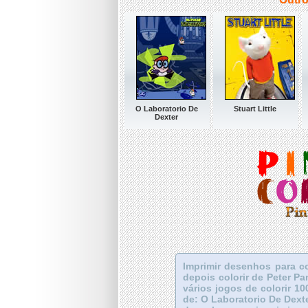
O Laboratorio De
Stuart Little
Dexter
Imprimir desenhos para co
depois colorir de Peter P
vários jogos de colorir 10
de: O Laboratorio De Dexte