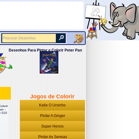
Desenhos Para Pintar e Colorir Peter Pan
Jogos de Colorir
Kalle O Ursinho
olorir
an -
 010
Pintar A Ginger
Super Herois
Pintar As Sereias