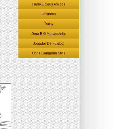
Harry E Seus Amigos
Ursinhos
Daisy
Dora E O Macaquinho
Jogador De Futebol
Oppa Gangnam Style