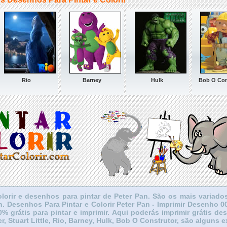
Rio
Barney
Hulk
Bob O Con
lorir e desenhos para pintar de Peter Pan. São os mais variado
an. Desenhos Para Pintar e Colorir Peter Pan - Imprimir Desenho
0% grátis para pintar e imprimir. Aqui poderás imprimir grátis de
r, Stuart Little, Rio, Barney, Hulk, Bob O Construtor, são alguns