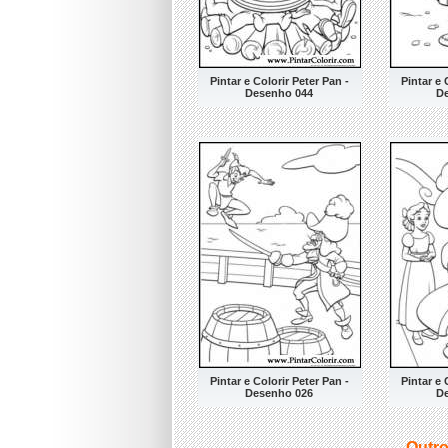
Pintar e Colorir Peter Pan -
Pintar e 
Desenho 044
D
Pintar e Colorir Peter Pan -
Pintar e 
Desenho 026
D
Outro