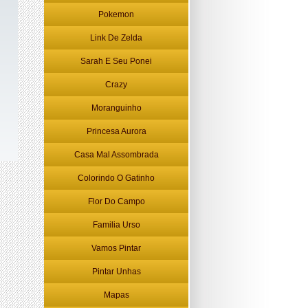
Pokemon
Link De Zelda
Sarah E Seu Ponei
Crazy
Moranguinho
Princesa Aurora
Casa Mal Assombrada
Colorindo O Gatinho
Flor Do Campo
Familia Urso
Vamos Pintar
Pintar Unhas
Mapas