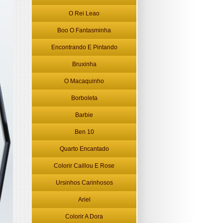
O Rei Leao
Boo O Fantasminha
Encontrando E Pintando
Bruxinha
O Macaquinho
Borboleta
Barbie
Ben 10
Quarto Encantado
Colorir Caillou E Rose
Ursinhos Carinhosos
Ariel
Colorir A Dora