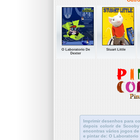
O Laboratorio De
Stuart Little
Dexter
Imprimir desenhos para co
depois colorir de Scoob
encontras vários jogos de 
e pintar de: O Laboratorio