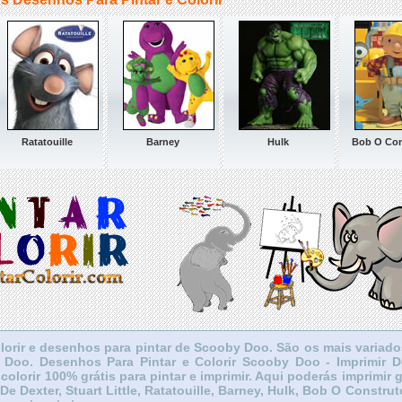
Ratatouille
Barney
Hulk
Bob O Con
lorir e desenhos para pintar de Scooby Doo. São os mais variado
y Doo. Desenhos Para Pintar e Colorir Scooby Doo - Imprimir
colorir 100% grátis para pintar e imprimir. Aqui poderás imprimir 
 De Dexter, Stuart Little, Ratatouille, Barney, Hulk, Bob O Constr