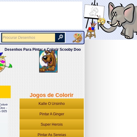
Desenhos Para Pintar e Colorir Scooby Doo
Jogos de Colorir
Kalle O Ursinho
olorir
Doo -
 005
Pintar A Ginger
Super Herois
Pintar As Sereias