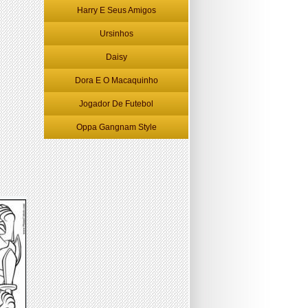
Harry E Seus Amigos
Ursinhos
Daisy
Dora E O Macaquinho
Jogador De Futebol
Oppa Gangnam Style