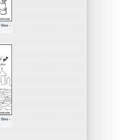
y Doo -
y Doo -