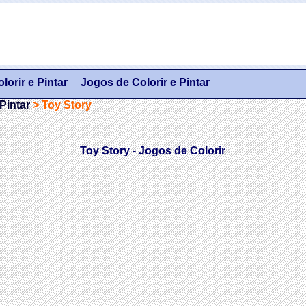
orir e Pintar
Jogos de Colorir e Pintar
Pintar
>
Toy Story
Toy Story - Jogos de Colorir