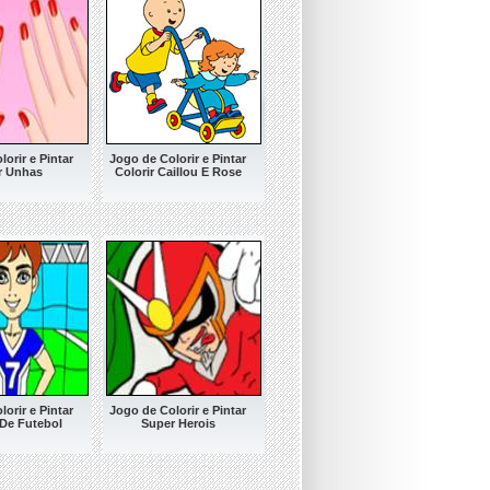
orir e Pintar
Jogo de Colorir e Pintar
r Unhas
Colorir Caillou E Rose
orir e Pintar
Jogo de Colorir e Pintar
De Futebol
Super Herois