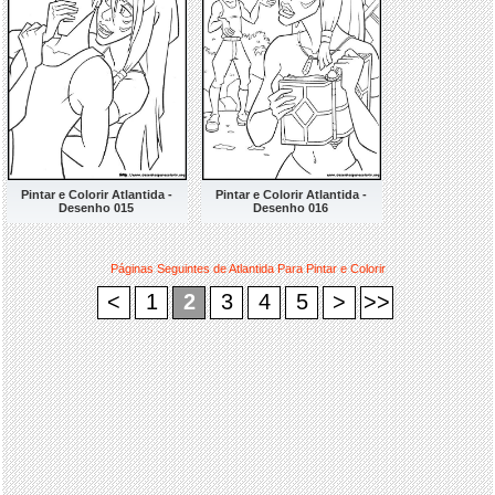
Pintar e Colorir Atlantida -
Pintar e Colorir Atlantida -
Desenho 015
Desenho 016
Páginas Seguintes de Atlantida Para Pintar e Colorir
<
1
2
3
4
5
>
>>