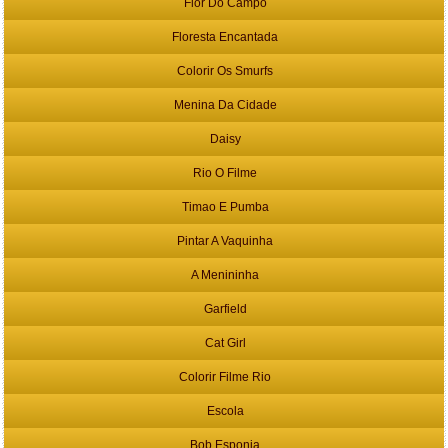
Flor Do Campo
Floresta Encantada
Colorir Os Smurfs
Menina Da Cidade
Daisy
Rio O Filme
Timao E Pumba
Pintar A Vaquinha
A Menininha
Garfield
Cat Girl
Colorir Filme Rio
Escola
Bob Esponja