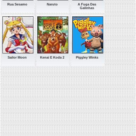
Rua Sesamo
Naruto
A Fuga Das
Galinhas
Sailor Moon
Kenai E Koda 2
Piggley Winks