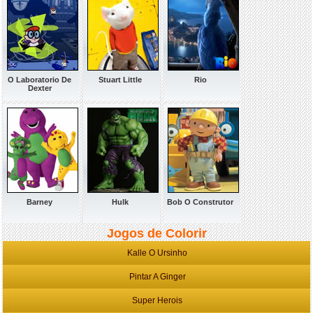
O Laboratorio De
Stuart Little
Rio
Dexter
Barney
Hulk
Bob O Construtor
Jogos de Colorir
Kalle O Ursinho
Pintar A Ginger
Super Herois