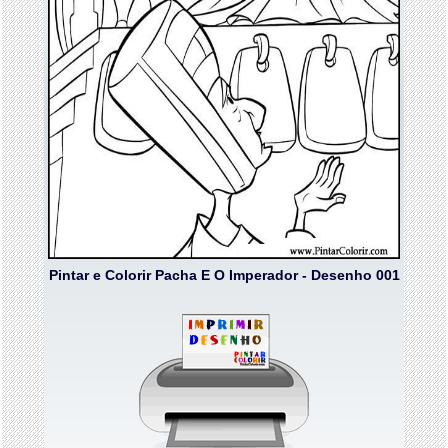
Pintar e Colorir Pacha E O Imperador - Desenho 001