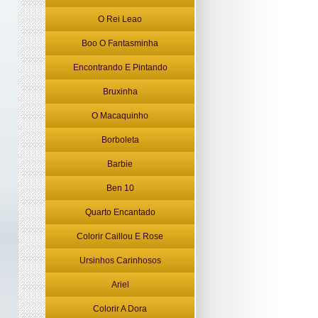
O Rei Leao
Boo O Fantasminha
Encontrando E Pintando
Bruxinha
O Macaquinho
Borboleta
Barbie
Ben 10
Quarto Encantado
Colorir Caillou E Rose
Ursinhos Carinhosos
Ariel
Colorir A Dora